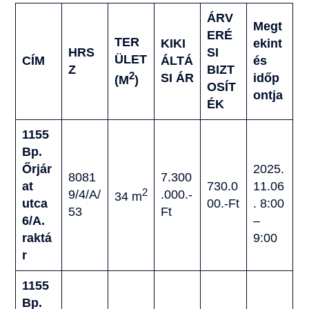
ÁRV
Megt
ERÉ
TER
KIKI
ekint
HRS
SI
ÜLET
CÍM
ÁLTÁ
és
Z
BIZT
2
SI ÁR
időp
(M
)
OSÍT
ontja
ÉK
1155
Bp.
Őrjár
2025.
8081
7.300
at
730.0
11.06
2
9/4/A/
.000.-
34 m
utca
00.-Ft
. 8:00
53
Ft
6/A.
–
raktá
9:00
r
1155
Bp.