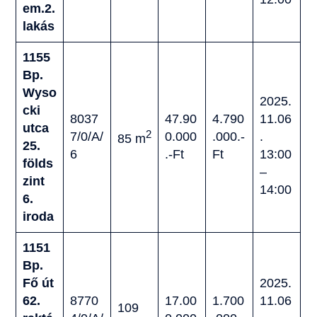
em.2.
lakás
1155
Bp.
Wyso
2025.
cki
8037
47.90
4.790
11.06
utca
2
7/0/A/
0.000
.000.-
.
85 m
25.
6
.-Ft
Ft
13:00
földs
–
zint
14:00
6.
iroda
1151
Bp.
Fő út
2025.
62.
8770
17.00
1.700
11.06
109