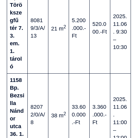
Törö
ksze
2025.
gfű
8081
5.200
520.0
11.06
2
tér 7.
9/3/A/
.000.-
21 m
00.-Ft
. 9:30
3.
13
Ft
–
em.
10:30
1.
tárol
ó
1158
Bp.
Bezsi
2025.
lla
8207
33.60
3.360
11.06
Nánd
2
2/0/A/
0.000
.000.-
.
38 m
or
8
.-Ft
Ft
11:00
utca
–
36. 1.
12:00