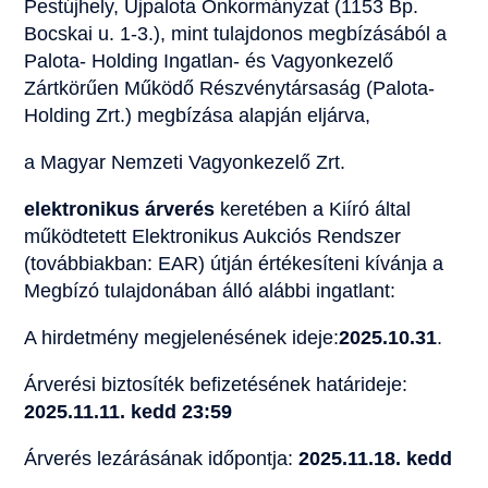
Pestújhely, Újpalota Önkormányzat (1153 Bp.
Bocskai u. 1-3.), mint tulajdonos megbízásából a
Palota- Holding Ingatlan- és Vagyonkezelő
Zártkörűen Működő Részvénytársaság (Palota-
Holding Zrt.) megbízása alapján eljárva,
a Magyar Nemzeti Vagyonkezelő Zrt.
elektronikus árverés
keretében a Kiíró által
működtetett Elektronikus Aukciós Rendszer
(továbbiakban: EAR) útján értékesíteni kívánja a
Megbízó tulajdonában álló alábbi ingatlant:
A hirdetmény megjelenésének ideje:
2025.10.31
.
Árverési biztosíték befizetésének határideje:
2025.11.11. kedd 23:59
Árverés lezárásának időpontja:
2025.11.18. kedd