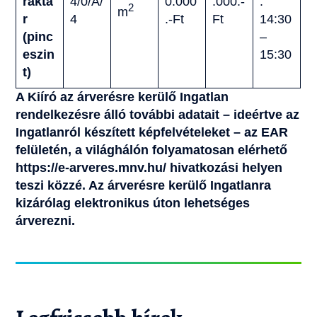
raktá
4/0/A/
0.000
.000.-
.
2
m
r
4
.-Ft
Ft
14:30
(pinc
–
eszin
15:30
t)
A Kiíró az árverésre kerülő Ingatlan
rendelkezésre álló további adatait – ideértve az
Ingatlanról készített képfelvételeket – az EAR
felületén, a világhálón folyamatosan elérhető
https://e-arveres.mnv.hu/
hivatkozási helyen
teszi közzé. Az árverésre kerülő Ingatlanra
kizárólag elektronikus úton lehetséges
árverezni.