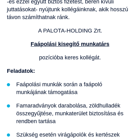
-és ezzel együtt biztos fizetést, béren kívüli
juttatásokat- nyújtunk kollégáinknak, akik hosszú
távon számíthatnak ránk.
A PALOTA-HOLDING Zrt.
Faápolási kisegítő munkatárs
pozícióba keres kollégát.
Feladatok:
Faápolási munkák során a faápoló
munkájának támogatása
Famaradványok darabolása, zöldhulladék
összegyűjtése, munkaterület biztosítása és
rendben tartása
Szükség esetén virágápolók és kertészek