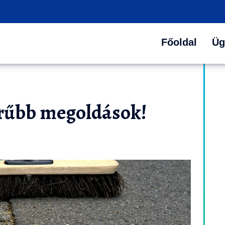
Főoldal
Üg
erűbb megoldások!