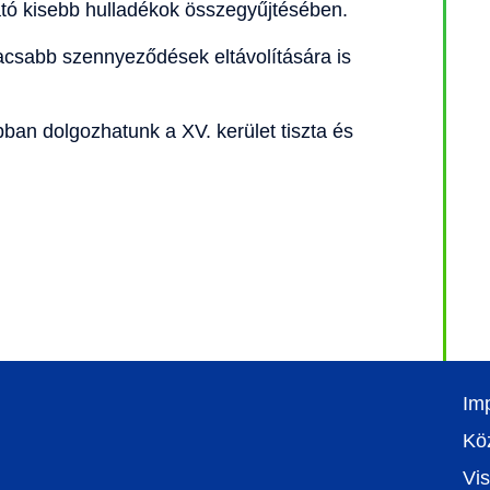
ató kisebb hulladékok összegyűjtésében.
csabb szennyeződések eltávolítására is
an dolgozhatunk a XV. kerület tiszta és
Im
Kö
Vis