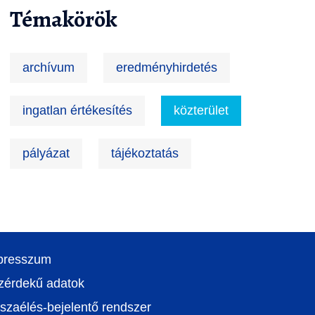
Témakörök
archívum
eredményhirdetés
ingatlan értékesítés
közterület
pályázat
tájékoztatás
presszum
zérdekű adatok
szaélés-bejelentő rendszer