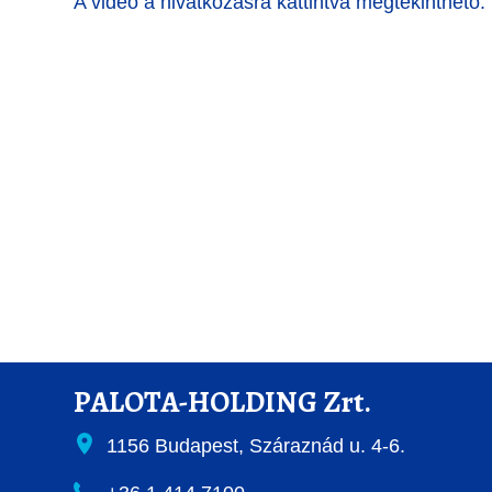
A videó a hivatkozásra kattintva megtekinthető.
PALOTA-HOLDING Zrt.
1156 Budapest, Száraznád u. 4-6.