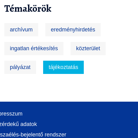
Témakörök
archívum
eredményhirdetés
ingatlan értékesítés
közterület
pályázat
tájékoztatás
presszum
zérdekű adatok
szaélés-bejelentő rendszer