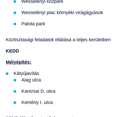
Wesselényi közpark
Wesselényi piac környéki virágágyások
Palota park
Köztisztasági feladatok ellátása a teljes kerületben
KEDD
Mélyépítés:
Kátyújavítás
Alag utca
Kanizsai D. utca
Kemény I. utca