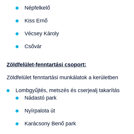
Népfelkelő
Kiss Ernő
Vécsey Károly
Csővár
Zöldfelület-fenntartási csoport:
Zöldfelület fenntartási munkálatok a kerületben
Lombgyűjtés, metszés és cserjealj takarítás
Nádastó park
Nyírpalota út
Karácsony Benő park