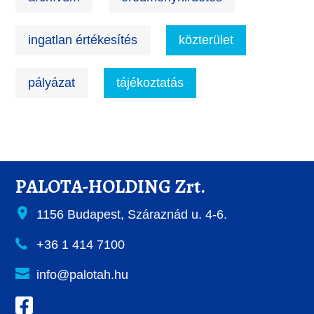
ingatlan értékesítés
közterület
pályázat
tájékoztatás
PALOTA-HOLDING Zrt.
1156 Budapest, Száraznád u. 4-6.
+36 1 414 7100
info@palotah.hu