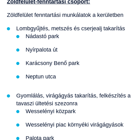
Zöldfelület-fenntartási csoport:
Zöldfelület fenntartási munkálatok a kerületben
Lombgyűjtés, metszés és cserjealj takarítás
Nádastó park
Nyírpalota út
Karácsony Benő park
Neptun utca
Gyomlálás, virágágyás takarítás, felkészítés a
tavaszi ültetési szezonra
Wesselényi közpark
Wesselényi piac környéki virágágyások
Palota park