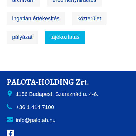
archívum
eredményhirdetés
ingatlan értékesítés
közterület
pályázat
tájékoztatás
PALOTA-HOLDING Zrt.
1156 Budapest, Száraznád u. 4-6.
+36 1 414 7100
info@palotah.hu