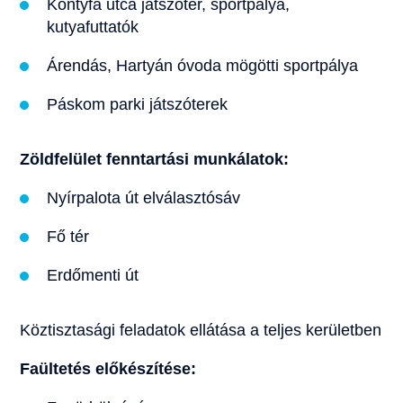
Kontyfa utca játszótér, sportpálya,
kutyafuttatók
Árendás, Hartyán óvoda mögötti sportpálya
Páskom parki játszóterek
Zöldfelület fenntartási munkálatok:
Nyírpalota út elválasztósáv
Fő tér
Erdőmenti út
Köztisztasági feladatok ellátása a teljes kerületben
Faültetés előkészítése: