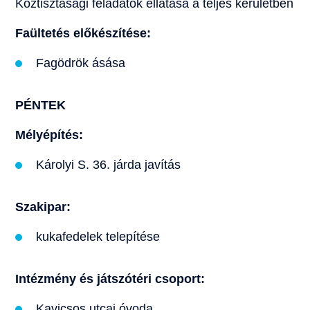
Köztisztasági feladatok ellátása a teljes kerületben
Faültetés előkészítése:
Fagödrök ásása
PÉNTEK
Mélyépítés:
Károlyi S. 36. járda javítás
Szakipar:
kukafedelek telepítése
Intézmény és játszótéri csoport:
Kavicsos utcai óvoda