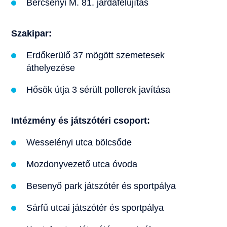
Bercsényi M. 81. járdafelújítás
Szakipar:
Erdőkerülő 37 mögött szemetesek
áthelyezése
Hősök útja 3 sérült pollerek javítása
Intézmény és játszótéri csoport:
Wesselényi utca bölcsőde
Mozdonyvezető utca óvoda
Besenyő park játszótér és sportpálya
Sárfű utcai játszótér és sportpálya