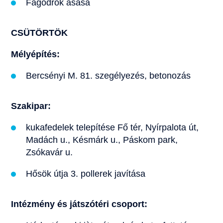
Fagödrök ásása
CSÜTÖRTÖK
Mélyépítés:
Bercsényi M. 81. szegélyezés, betonozás
Szakipar:
kukafedelek telepítése Fő tér, Nyírpalota út,
Madách u., Késmárk u., Páskom park,
Zsókavár u.
Hősök útja 3. pollerek javítása
Intézmény és játszótéri csoport: