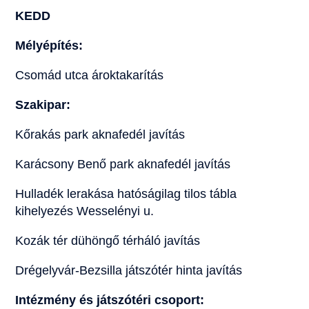
KEDD
Mélyépítés:
Csomád utca ároktakarítás
Szakipar:
Kőrakás park aknafedél javítás
Karácsony Benő park aknafedél javítás
Hulladék lerakása hatóságilag tilos tábla
kihelyezés Wesselényi u.
Kozák tér dühöngő térháló javítás
Drégelyvár-Bezsilla játszótér hinta javítás
Intézmény és játszótéri csoport: