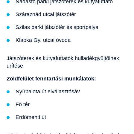
Nádastó parki jàtszóterek és kutyafuttató
Száraznád utcai játszótér
Szilas parki jàtszótér és sportpàlya
Klapka Gy. utcai óvoda
Játszóterek és kutyafuttatók hulladékgyűjtőinek
ürítése
Zöldfelület fenntartási munkálatok:
Nyírpalota út elválasztósáv
Fő tér
Erdőmenti út