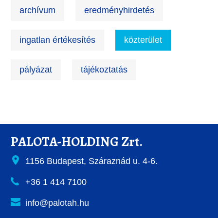
archívum
eredményhirdetés
ingatlan értékesítés
közterület
pályázat
tájékoztatás
PALOTA-HOLDING Zrt.
1156 Budapest, Száraznád u. 4-6.
+36 1 414 7100
info@palotah.hu