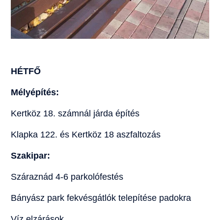
HÉTFŐ
Mélyépítés:
Kertköz 18. számnál járda építés
Klapka 122. és Kertköz 18 aszfaltozás
Szakipar:
Száraznád 4-6 parkolófestés
Bányász park fekvésgátlók telepítése padokra
Víz elzárások