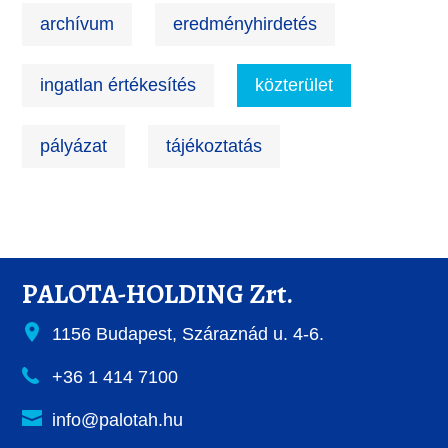
archívum
eredményhirdetés
ingatlan értékesítés
közterület
pályázat
tájékoztatás
PALOTA-HOLDING Zrt.
1156 Budapest, Száraznád u. 4-6.
+36 1 414 7100
info@palotah.hu