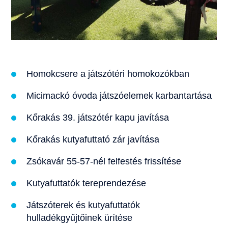
Homokcsere a játszótéri homokozókban
Micimackó óvoda játszóelemek karbantartása
Kőrakás 39. játszótér kapu javítása
Kőrakás kutyafuttató zár javítása
Zsókavár 55-57-nél felfestés frissítése
Kutyafuttatók tereprendezése
Játszóterek és kutyafuttatók
hulladékgyűjtőinek ürítése