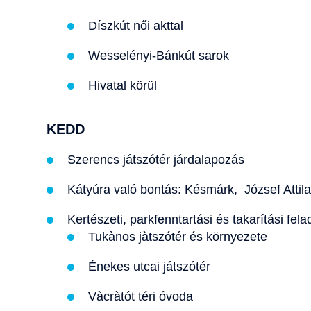
Díszkút női akttal
Wesselényi-Bánkút sarok
Hivatal körül
KEDD
Szerencs játszótér járdalapozás
Kátyúra való bontás: Késmárk, József Attil
Kertészeti, parkfenntartási és takarítási fel
Tukànos jàtszótér és környezete
Énekes utcai játszótér
Vàcràtót téri óvoda