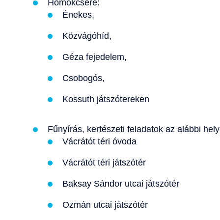
Homokcsere:
Énekes,
Közvágóhíd,
Géza fejedelem,
Csobogós,
Kossuth játszótereken
Fűnyírás, kertészeti feladatok az alábbi hel
Vácrátót téri óvoda
Vácrátót téri játszótér
Baksay Sándor utcai játszótér
Ozmán utcai játszótér