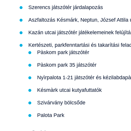
Szerencs játszótér járdalapozás
Aszfaltozás Késmárk, Neptun, József Attila
Kazán utcai játszótér játékelemeinek felújít
Kertészeti, parkfenntartási és takarítási fel
Pàskom park játszótér
Pàskom park 35 játszótér
Nyìrpalota 1-21 jàtszótér és kézilabdapà
Késmàrk utcai kutyafuttatók
Szivárvány bölcsőde
Palota Park