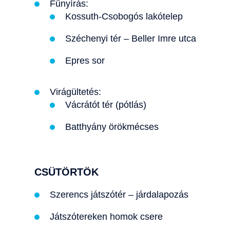
Fűnyírás:
Kossuth-Csobogós lakótelep
Széchenyi tér – Beller Imre utca
Epres sor
Virágültetés:
Vácrátót tér (pótlás)
Batthyány örökmécses
CSÜTÖRTÖK
Szerencs játszótér – járdalapozás
Játszótereken homok csere