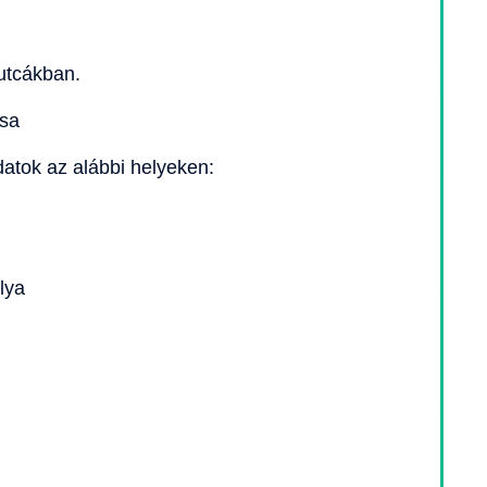
 utcákban.
ása
adatok az alábbi helyeken:
lya