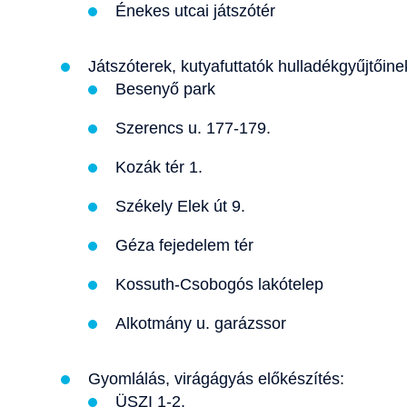
Énekes utcai játszótér
Játszóterek, kutyafuttatók hulladékgyűjtőine
Besenyő park
Szerencs u. 177-179.
Kozák tér 1.
Székely Elek út 9.
Géza fejedelem tér
Kossuth-Csobogós lakótelep
Alkotmány u. garázssor
Gyomlálás, virágágyás előkészítés:
ÜSZI 1-2.