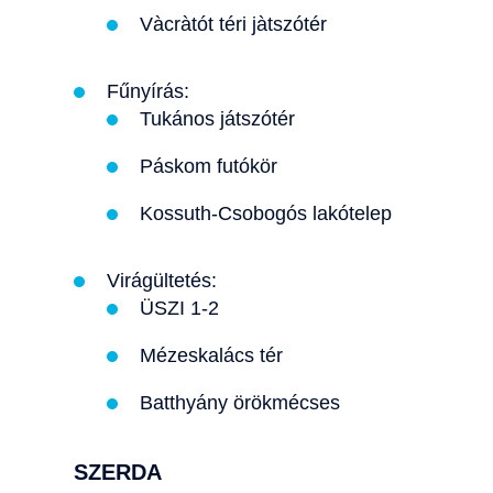
Vàcràtót téri jàtszótér
Fűnyírás:
Tukános játszótér
Páskom futókör
Kossuth-Csobogós lakótelep
Virágültetés:
ÜSZI 1-2
Mézeskalács tér
Batthyány örökmécses
SZERDA