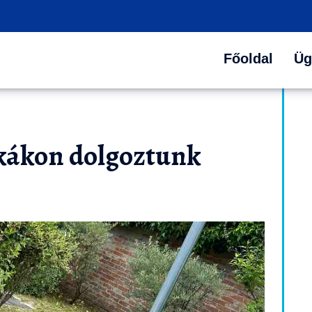
Főoldal
Üg
kákon dolgoztunk