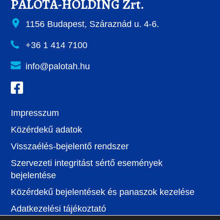
PALOTA-HOLDING Zrt.
1156 Budapest, Száraznád u. 4-6.
+36 1 414 7100
info@palotah.hu
Impresszum
Közérdekű adatok
Visszaélés-bejelentő rendszer
Szervezeti integritást sértő események
bejelentése
Közérdekű bejelentések és panaszok kezelése
Adatkezelési tájékoztató