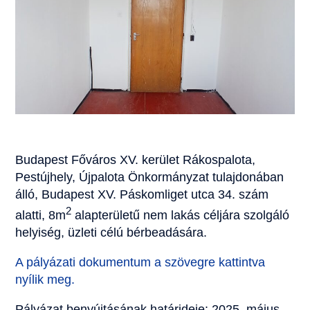
Budapest Főváros XV. kerület Rákospalota,
Pestújhely, Újpalota Önkormányzat tulajdonában
álló, Budapest XV. Páskomliget utca 34. szám
2
alatti, 8m
alapterületű nem lakás céljára szolgáló
helyiség, üzleti célú bérbeadására.
A pályázati dokumentum a szövegre kattintva
nyílik meg.
Pályázat benyújtásának határideje: 2025. május