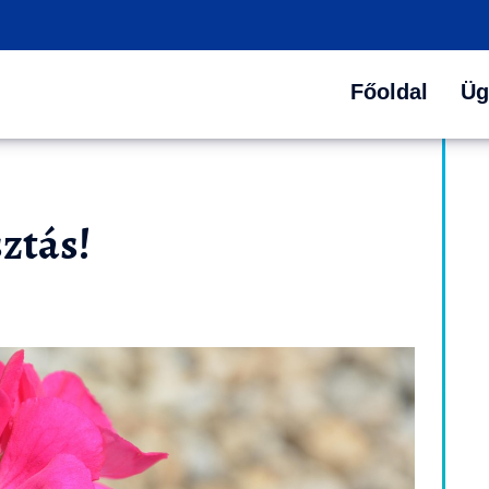
Főoldal
Üg
sztás!