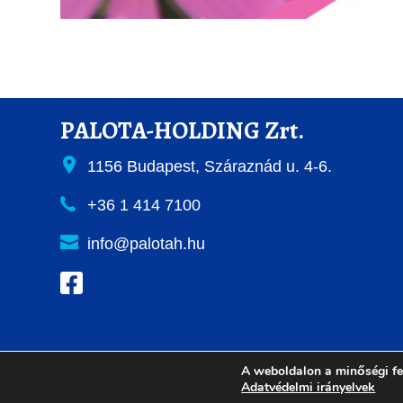
PALOTA-HOLDING Zrt.
1156 Budapest, Száraznád u. 4-6.
+36 1 414 7100
info@palotah.hu
A weboldalon a minőségi fe
Adatvédelmi irányelvek