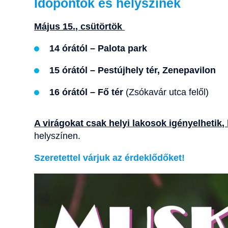
Időpontok és helyszínek
Május 15., csütörtök
14 órától – Palota park
15 órától – Pestújhely tér, Zenepavilon
16 órától – Fő tér
(Zsókavár utca felől)
A virágokat csak helyi lakosok igényelhetik,
helyszínen.
Szeretettel várjuk az érdeklődőket!