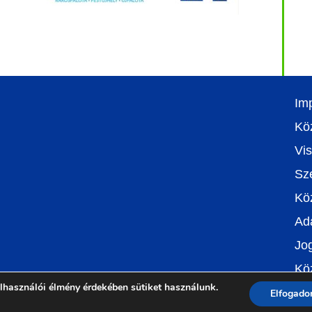
Im
Kö
Vis
Sze
Kö
Ada
Jog
Kö
lhasználói élmény érdekében sütiket használunk.
Elfogad
Készítette:
Nektonik
2023 | Minden jog fenntartva.