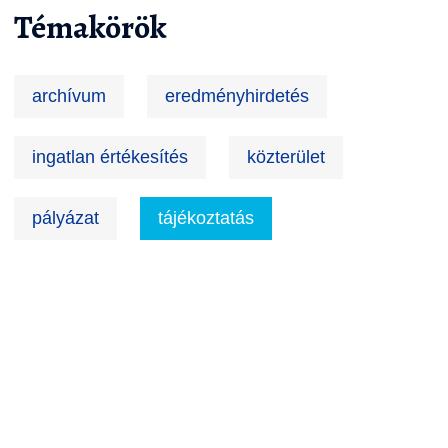
Témakörök
archívum
eredményhirdetés
ingatlan értékesítés
közterület
pályázat
tájékoztatás