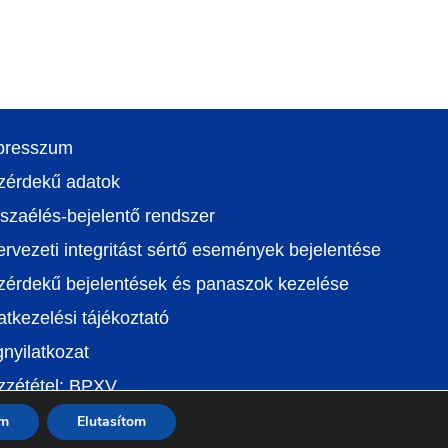
presszum
zérdekű adatok
szaélés-bejelentő rendszer
rvezeti integritást sértő események bejelentése
zérdekű bejelentések és panaszok kezelése
tkezelési tájékoztató
nyilatkozat
zzététel: BPXV
om
Elutasítom