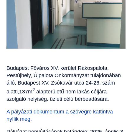
Budapest Főváros XV. kerület Rákospalota,
Pestújhely, Újpalota Önkormányzat tulajdonában
álló, Budapest XV. Zsókavár utca 24-26. szám
2
alatti,137m
alapterületű nem lakás céljára
szolgáló helyiség, üzleti célú bérbeadására.
A pályázati dokumentum a szövegre kattintva
nyílik meg.
Pályázat benyújtásának határideje: 2025. április 3.