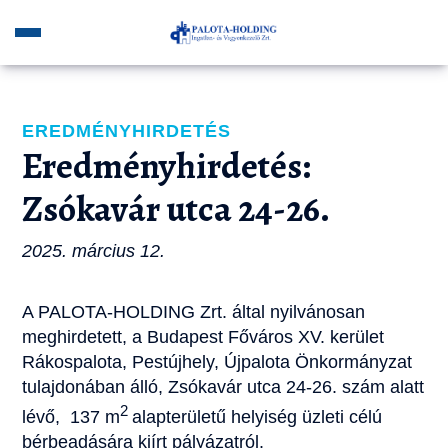
EREDMÉNYHIRDETÉS
Eredményhirdetés:
Zsókavár utca 24-26.
2025. március 12.
A PALOTA-HOLDING Zrt. által nyilvánosan
meghirdetett, a Budapest Főváros XV. kerület
Rákospalota, Pestújhely, Újpalota Önkormányzat
tulajdonában álló, Zsókavár utca 24-26. szám alatt
2
lévő, 137 m
alapterületű helyiség üzleti célú
bérbeadására kiírt pályázatról.