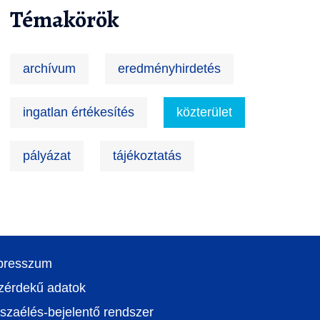
Témakörök
archívum
eredményhirdetés
ingatlan értékesítés
közterület
pályázat
tájékoztatás
presszum
zérdekű adatok
szaélés-bejelentő rendszer