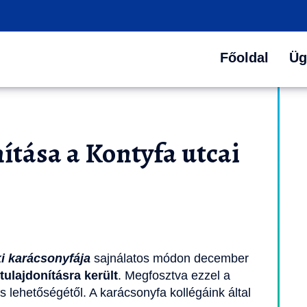
Főoldal
Üg
ítása a Kontyfa utcai
i karácsonyfája
sajnálatos módon december
ltulajdonításra került
. Megfosztva ezzel a
lehetőségétől. A karácsonyfa kollégáink által