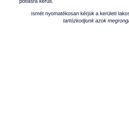
pótlásra került.
Ismét nyomatékosan kérjük a kerületi lako
tartózkodjunk azok megrongál