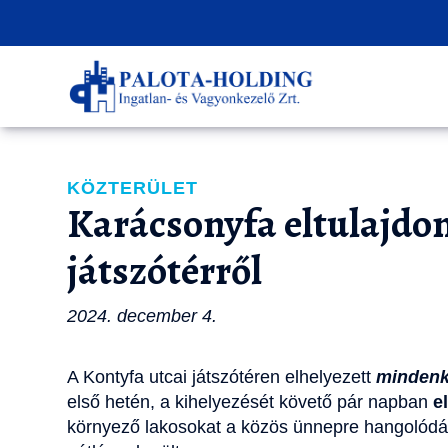
KÖZTERÜLET
Karácsonyfa eltulajdon
játszótérről
2024. december 4.
A Kontyfa utcai játszótéren elhelyezett
mindenk
első hetén, a kihelyezését követő pár napban
e
környező lakosokat a közös ünnepre hangolódás 