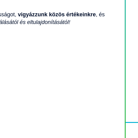
sságot,
vigyázzunk közös értékeinkre
, és
ásától és eltulajdonításától!