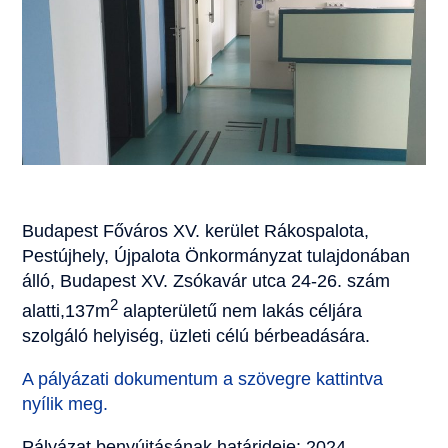
Budapest Főváros XV. kerület Rákospalota,
Pestújhely, Újpalota Önkormányzat tulajdonában
álló, Budapest XV. Zsókavár utca 24-26. szám
2
alatti,137m
alapterületű nem lakás céljára
szolgáló helyiség, üzleti célú bérbeadására.
A pályázati dokumentum a szövegre kattintva
nyílik meg.
Pályázat benyújtásának határideje: 2024.