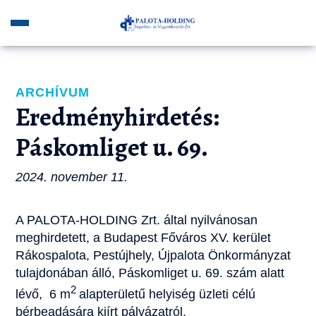
ARCHÍVUM
Eredményhirdetés:
Páskomliget u. 69.
2024. november 11.
A PALOTA-HOLDING Zrt. által nyilvánosan
meghirdetett, a Budapest Főváros XV. kerület
Rákospalota, Pestújhely, Újpalota Önkormányzat
tulajdonában álló, Páskomliget u. 69. szám alatt
2
lévő, 6 m
alapterületű helyiség üzleti célú
bérbeadására kiírt pályázatról.