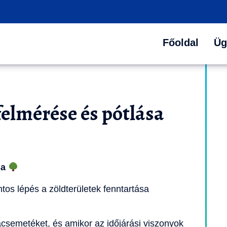
Főoldal
Üg
elmérése és pótlása
sa
tos lépés a zöldterületek fenntartása
facsemetéket, és amikor az időjárási viszonyok