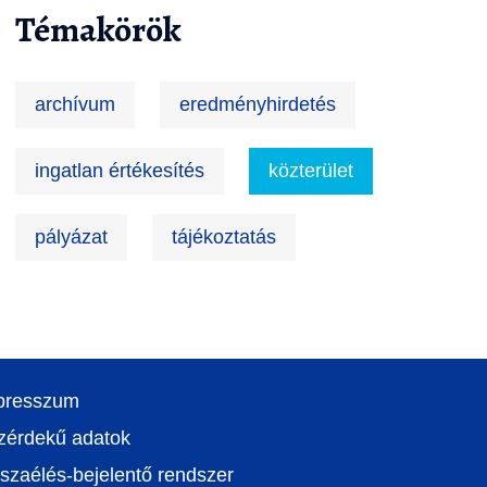
Témakörök
archívum
eredményhirdetés
ingatlan értékesítés
közterület
pályázat
tájékoztatás
presszum
zérdekű adatok
szaélés-bejelentő rendszer