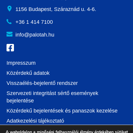
1156 Budapest, Száraznád u. 4-6.
+36 1 414 7100
info@palotah.hu
Impresszum
Közérdekű adatok
Visszaélés-bejelentő rendszer
Szervezeti integritást sértő események
bejelentése
Közérdekű bejelentések és panaszok kezelése
Adatkezelési tájékoztató
Jognyilatkozat
A weboldalon a minőségi felhasználói élmény érdekében sütiket