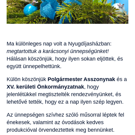
Ma különleges nap volt a Nyugdíjasházban:
megtartottuk a karácsonyi ünnepségünket!
Hálásan köszönjük, hogy ilyen sokan eljöttek, és
együtt ünnepelhettünk.
Külön köszönjük
Polgármester Asszonynak
és a
XV. kerületi Önkormányzatnak
, hogy
jelenlétükkel megtisztelték rendezvényünket, és
lehetővé tették, hogy ez a nap ilyen szép legyen.
Az ünnepségen szívhez szóló műsorral léptek fel
énekesek, valamint az óvodások kedves
produkcióval örvendeztettek meg bennünket.