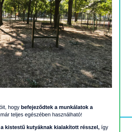
óit, hogy
befejeződtek a munkálatok a
 immár teljes egészében használható!
 a kistestű kutyáknak kialakított résszel,
így