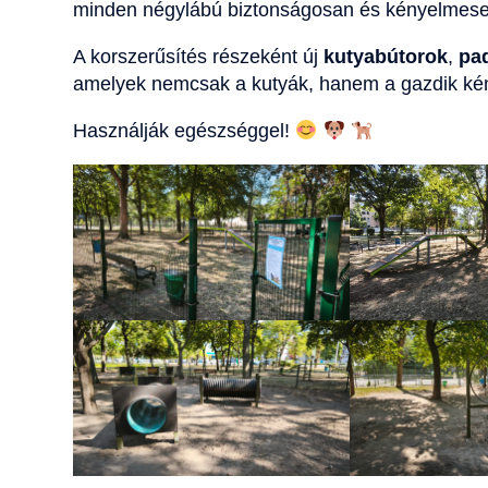
minden négylábú biztonságosan és kényelmese
A korszerűsítés részeként új
kutyabútorok
,
pa
amelyek nemcsak a kutyák, hanem a gazdik kény
Használják egészséggel!