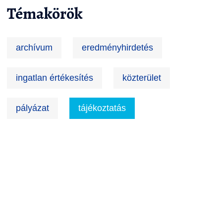
Témakörök
archívum
eredményhirdetés
ingatlan értékesítés
közterület
pályázat
tájékoztatás