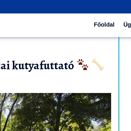
Főoldal
Üg
cai kutyafuttató