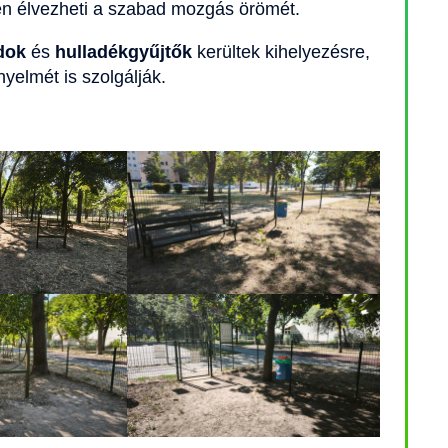
n élvezheti a szabad mozgás örömét.
dok
és
hulladékgyűjtők
kerültek kihelyezésre,
elmét is szolgálják.